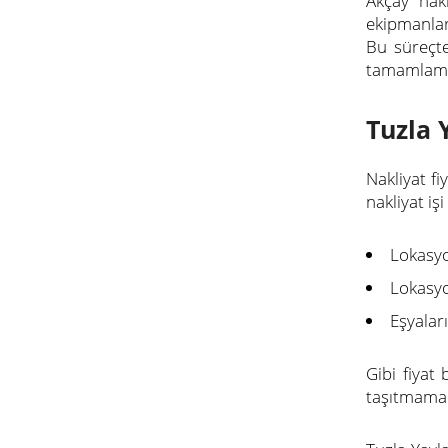
Akçay nakl
ekipmanlar
Bu süreçte
tamamlama
Tuzla 
Nakliyat f
nakliyat iş
Lokasyo
Lokasy
Eşyala
Gibi fiyat
taşıtmaman