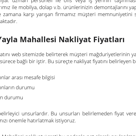
iyat uzman personeli ile ofis veya iş yerinin taşınmas
ımız ile mobilya, dolap v.b. ürünlerinizin demontajlarını yap
 zamana karşı yarışan firmamız müşteri memnuniyetini sağl
ktadır.
Yayla Mahallesi Nakliyat Fiyatları
iyatını web sitemizde belirterek müşteri mağduriyetlerinin 
i sürece bağlı bir iştir. Bu süreçte nakliyat fiyatını belirleye
nlar arası mesafe bilgisi
onların durumu
rın durumu
 belirleyici unsurlardır. Bu unsurları belirlemeden fiyat ve
ızı önemle hatırlatmak istiyoruz.