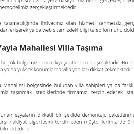
slim alıp istediğiniz yere nakliyat hizmetini gerçekleştiriy
ersonelimiz gerçekleştirmektedir.
 taşımacılığında ihtiyacınız olan hizmeti zahmetsiz ger
an erişerek ya da web sitemizdeki bilgi talep formunu doldu
Yayla Mahallesi Villa Taşıma
a birçok bölgemiz denize kıyı şeritlerden oluşmaktadır. Bu 
 ya da yüksek konumlarda villa yapıları dikkat çekmektedir.
a Mahallesi bölgesinde bulunan villa sahipleri ya da farklı
imiz taşınmak istediklerinde firmamızı tercih ederek İstan
ulunan eşyaların dikkatli bir şekilde demontajı, paketlen
arşı nakliyat sigortasını tercih eden müşterilerimiz de ör
bilmektedirler.