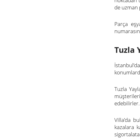
noktadan te
de uzman p
Parça eşya
numarasınd
Tuzla 
İstanbul’d
konumlarda
Tuzla Yayl
müşteriler
edebilirler.
Villa’da b
kazalara k
sigortalata