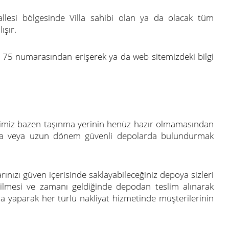
llesi bölgesinde Villa sahibi olan ya da olacak tüm
ışır.
69 75 numarasından erişerek ya da web sitemizdeki bilgi
erimiz bazen taşınma yerinin henüz hazır olmamasından
 kısa veya uzun dönem güvenli depolarda bulundurmak
ınızı güven içerisinde saklayabileceğiniz depoya sizleri
edilmesi ve zamanı geldiğinde depodan teslim alınarak
ma yaparak her türlü nakliyat hizmetinde müşterilerinin