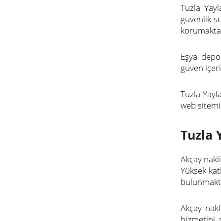
Tuzla Yayl
güvenlik s
korumakta
Eşya depol
güven içeri
Tuzla Yayl
web sitemi
Tuzla 
Akçay nakl
Yüksek kat
bulunmakta
Akçay nakl
hizmetini 