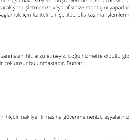
ını sağlamak isteyen müşterilerimiz için profesyonel
arak yeni işletmenize veya ofisinize montajını yaparlar.
amak için kaliteli bir şekilde ofis taşıma işlemlerini
yaşanmasını hiç arzu etmeyiz. Çoğu hizmette olduğu gibi
n bir çok unsur bulunmaktadır. Bunlar;
ren hiçbir nakliye firmasına güvenmemenizi, eşyalarınızı