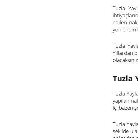
Tuzla Yay
ihtiyaçları
edilen nak
yönlendirm
Tuzla Yayl
Yıllardan b
olacaksınız
Tuzla 
Tuzla Yayl
yapılanmal
içi bazen ş
Tuzla Yayl
şekilde ula