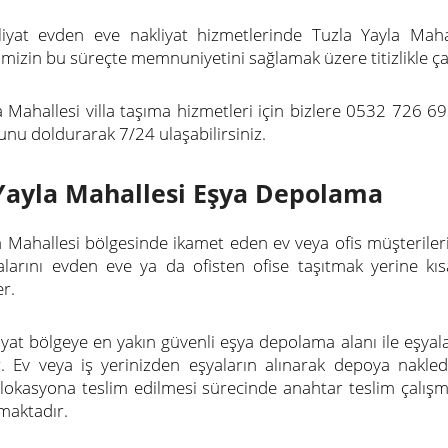
liyat evden eve nakliyat hizmetlerinde Tuzla Yayla Maha
mizin bu süreçte memnuniyetini sağlamak üzere titizlikle çal
a Mahallesi villa taşıma hizmetleri için bizlere 0532 726 
unu doldurarak 7/24 ulaşabilirsiniz.
Yayla Mahallesi Eşya Depolama
a Mahallesi bölgesinde ikamet eden ev veya ofis müşteril
yalarını evden eve ya da ofisten ofise taşıtmak yerine
er.
iyat bölgeye en yakın güvenli eşya depolama alanı ile eşyalar
r. Ev veya iş yerinizden eşyaların alınarak depoya nakl
z lokasyona teslim edilmesi sürecinde anahtar teslim çalış
maktadır.