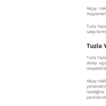
Akçay nak
müşterileri
Tuzla Yayl
talep form
Tuzla 
Tuzla Yayl
dolayı eş
isteyebilirl
Akçay nakl
yönlendiri
istediğini
yanında ol