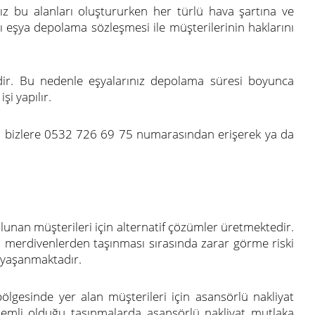
ız bu alanları oluştururken her türlü hava şartına ve
ğı eşya depolama sözleşmesi ile müşterilerinin haklarını
edir. Bu nedenle eşyalarınız depolama süresi boyunca
şi yapılır.
n bizlere 0532 726 69 75 numarasından erişerek ya da
lunan müşterileri için alternatif çözümler üretmektedir.
a merdivenlerden taşınması sırasında zarar görme riski
 yaşanmaktadır.
bölgesinde yer alan müşterileri için asansörlü nakliyat
önemli olduğu taşınmalarda asansörlü nakliyat mutlaka