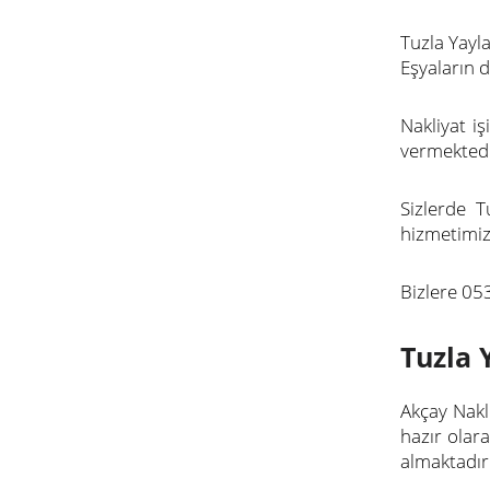
Tuzla Yayla
Eşyaların 
Nakliyat i
vermektedi
Sizlerde T
hizmetimizi
Bizlere 05
Tuzla 
Akçay Nakl
hazır olar
almaktadır