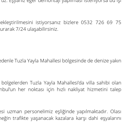
oruz. Eşyanız eğer demontajı yapılması isteniyorsa bu işi
çekleştirilmesini istiyorsanız bizlere 0532 726 69 75
rarak 7/24 ulaşabilirsiniz.
nedenle Tuzla Yayla Mahallesi bölgesinde de denize yakın
 bölgelerden Tuzla Yayla Mahallesi’da villa sahibi olan
bul’un her noktası için hızlı nakliyat hizmetini talep
mesi uzman personelimiz eşliğinde yapılmaktadır. Olası
neğin trafikte yaşanacak kazalara karşı dahi eşyalarını