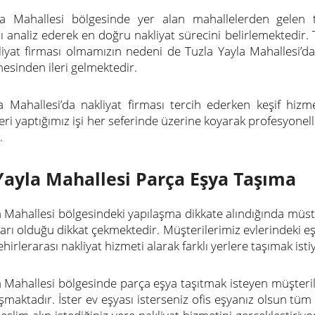
la Mahallesi bölgesinde yer alan mahallelerden gelen t
nı analiz ederek en doğru nakliyat sürecini belirlemektedir. 
liyat firması olmamızın nedeni de Tuzla Yayla Mahallesi’dak
esinden ileri gelmektedir.
a Mahallesi’da nakliyat firması tercih ederken keşif hizme
eri yaptığımız işi her seferinde üzerine koyarak profesyonel
.
Yayla Mahallesi Parça Eşya Taşıma
a Mahallesi bölgesindeki yapılaşma dikkate alındığında müsta
arı olduğu dikkat çekmektedir. Müşterilerimiz evlerindeki eşy
ehirlerarası nakliyat hizmeti alarak farklı yerlere taşımak isti
a Mahallesi bölgesinde parça eşya taşıtmak isteyen müşteril
şmaktadır. İster ev eşyası isterseniz ofis eşyanız olsun tüm 