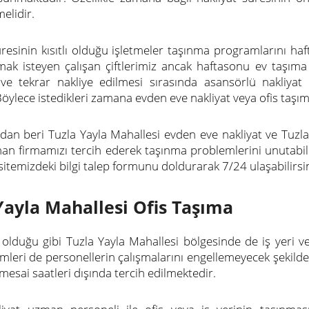
melidir.
üresinin kısıtlı olduğu işletmeler taşınma programlarını ha
mak isteyen çalışan çiftlerimiz ancak haftasonu ev taşıma i
 ve tekrar nakliye edilmesi sırasında asansörlü nakliya
Böylece istedikleri zamana evden eve nakliyat veya ofis taşım
rdan beri Tuzla Yayla Mahallesi evden eve nakliyat ve Tuzl
an firmamızı tercih ederek taşınma problemlerini unutabil
itemizdeki bilgi talep formunu doldurarak 7/24 ulaşabilirsin
Yayla Mahallesi Ofis Taşıma
 olduğu gibi Tuzla Yayla Mahallesi bölgesinde de iş yeri v
emleri de personellerin çalışmalarını engellemeyecek şekil
mesai saatleri dışında tercih edilmektedir.