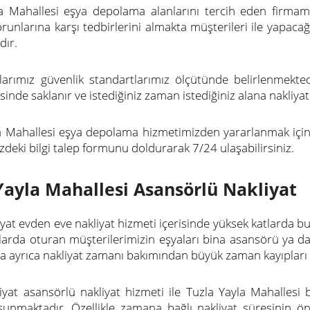
a Mahallesi eşya depolama alanlarını tercih eden firmam
orunlarına karşı tedbirlerini almakta müşterileri ile yapaca
dır.
arımız güvenlik standartlarımız ölçütünde belirlenmekt
sinde saklanır ve istediğiniz zaman istediğiniz alana nakliyat i
a Mahallesi eşya depolama hizmetimizden yararlanmak içi
zdeki bilgi talep formunu doldurarak 7/24 ulaşabilirsiniz.
Yayla Mahallesi Asansörlü Nakliyat
iyat evden eve nakliyat hizmeti içerisinde yüksek katlarda bu
larda oturan müşterilerimizin eşyaları bina asansörü ya d
 ayrıca nakliyat zamanı bakımından büyük zaman kayıpları
iyat asansörlü nakliyat hizmeti ile Tuzla Yayla Mahallesi 
sunmaktadır. Özellikle zamana bağlı nakliyat süresinin 