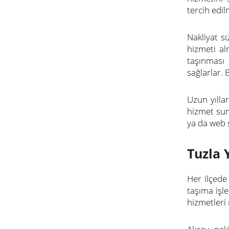
tercih edil
Nakliyat s
hizmeti al
taşınması
sağlarlar. 
Uzun yılla
hizmet sun
ya da web s
Tuzla 
Her ilçede
taşıma işl
hizmetleri 