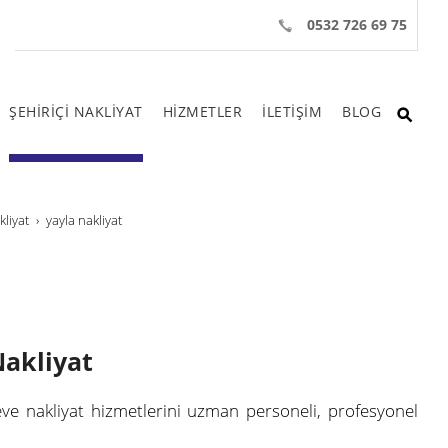
0532 726 69 75
ŞEHİRİÇİ NAKLİYAT
HİZMETLER
İLETİŞİM
BLOG
kliyat
yayla nakliyat
Nakliyat
eve nakliyat hizmetlerini uzman personeli, profesyonel