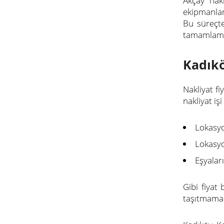
Akçay nakl
ekipmanlar
Bu süreçte
tamamlama
Kadıkö
Nakliyat f
nakliyat iş
Lokasyo
Lokasy
Eşyala
Gibi fiyat
taşıtmaman