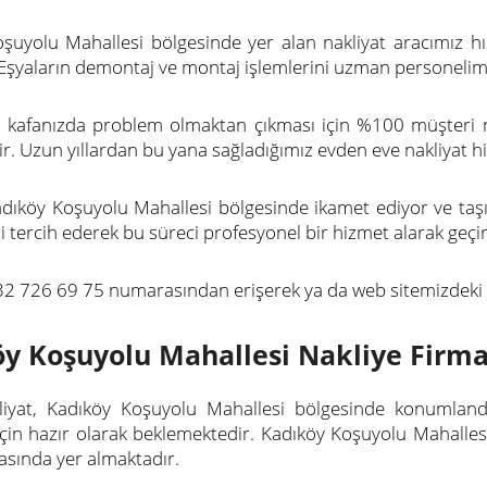
şuyolu Mahallesi bölgesinde yer alan nakliyat aracımız hızl
. Eşyaların demontaj ve montaj işlemlerini uzman personelim
şi kafanızda problem olmaktan çıkması için %100 müşteri
r. Uzun yıllardan bu yana sağladığımız evden eve nakliyat h
adıköy Koşuyolu Mahallesi bölgesinde ikamet ediyor ve taşı
 tercih ederek bu süreci profesyonel bir hizmet alarak geçire
32 726 69 75 numarasından erişerek ya da web sitemizdeki bi
y Koşuyolu Mahallesi Nakliye Firma
iyat, Kadıköy Koşuyolu Mahallesi bölgesinde konumlandır
çin hazır olarak beklemektedir. Kadıköy Koşuyolu Mahallesi 
rasında yer almaktadır.