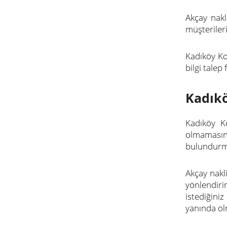
Akçay nakl
müşterileri
Kadıköy Ko
bilgi talep
Kadıkö
Kadıköy K
olmamasın
bulundurma
Akçay nakl
yönlendiri
istediğini
yanında ol