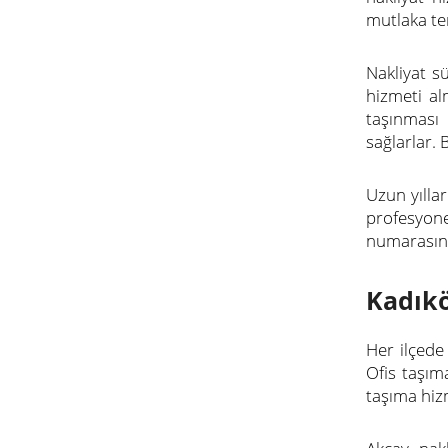
mutlaka ter
Nakliyat s
hizmeti al
taşınması
sağlarlar. 
Uzun yılla
profesyon
numarasınd
Kadıkö
Her ilçede
Ofis taşım
taşıma hizm