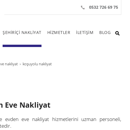
0532 726 69 75
ŞEHİRİÇİ NAKLİYAT
HİZMETLER
İLETİŞİM
BLOG
ve nakliyat
koşuyolu nakliyat
n Eve Nakliyat
de evden eve nakliyat hizmetlerini uzman personeli,
tedir.