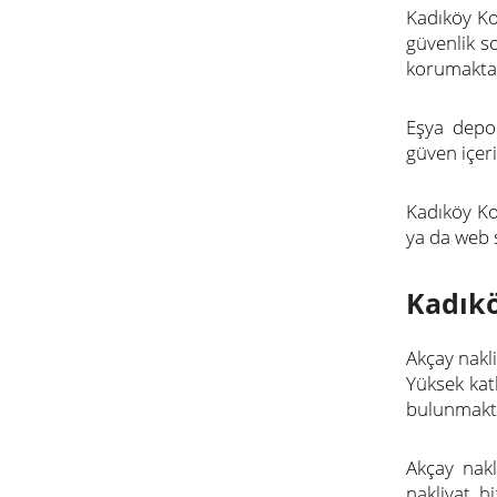
Kadıköy Ko
güvenlik s
korumakta
Eşya depol
güven içeri
Kadıköy Ko
ya da web s
Kadıkö
Akçay nakl
Yüksek kat
bulunmakta
Akçay nakl
nakliyat h