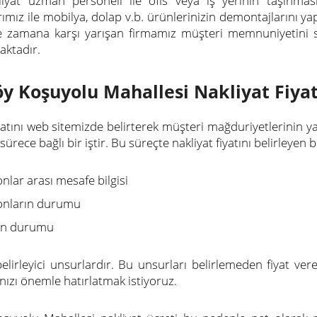
iyat uzman personeli ile ofis veya iş yerinin taşınmas
ımız ile mobilya, dolap v.b. ürünlerinizin demontajlarını yap
 zamana karşı yarışan firmamız müşteri memnuniyetini sağl
ktadır.
y Koşuyolu Mahallesi Nakliyat Fiyat
iyatını web sitemizde belirterek müşteri mağduriyetlerinin 
i sürece bağlı bir iştir. Bu süreçte nakliyat fiyatını belirleye
nlar arası mesafe bilgisi
onların durumu
rın durumu
 belirleyici unsurlardır. Bu unsurları belirlemeden fiyat ve
ızı önemle hatırlatmak istiyoruz.