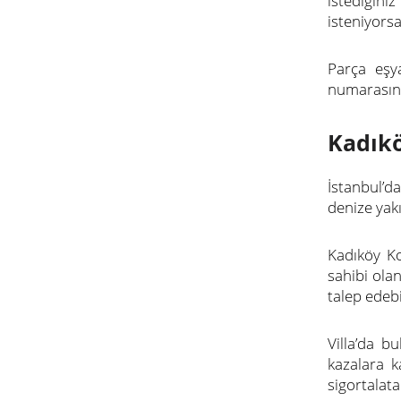
istediğini
isteniyors
Parça eşya
numarasınd
Kadıkö
İstanbul’d
denize yak
Kadıköy Ko
sahibi olan
talep edebil
Villa’da b
kazalara k
sigortalata