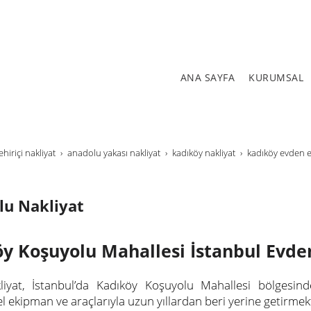
ANA SAYFA
KURUMSAL
ehi̇ri̇çi̇ nakli̇yat
anadolu yakası nakliyat
kadıköy nakliyat
kadıköy evden e
lu Nakliyat
y Koşuyolu Mahallesi İstanbul Evde
liyat, İstanbul’da Kadıköy Koşuyolu Mahallesi bölgesin
l ekipman ve araçlarıyla uzun yıllardan beri yerine getirmek