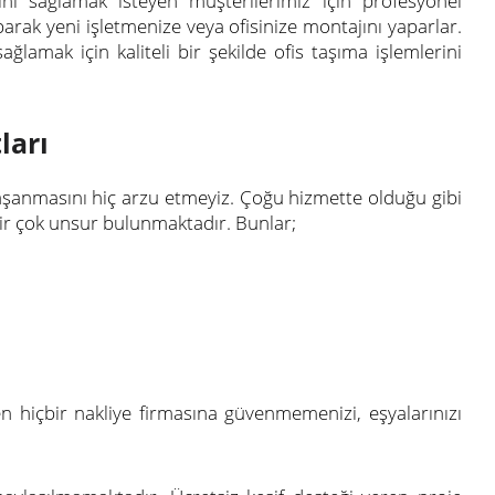
ını sağlamak isteyen müşterilerimiz için profesyonel
arak yeni işletmenize veya ofisinize montajını yaparlar.
amak için kaliteli bir şekilde ofis taşıma işlemlerini
ları
yaşanmasını hiç arzu etmeyiz. Çoğu hizmette olduğu gibi
n bir çok unsur bulunmaktadır. Bunlar;
ren hiçbir nakliye firmasına güvenmemenizi, eşyalarınızı