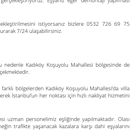
i gerçekleştiriyoruz. Eşyanız eğer demontajı yapılması
çekleştirilmesini istiyorsanız bizlere 0532 726 69 75
rarak 7/24 ulaşabilirsiniz.
 Bu nedenle Kadıköy Koşuyolu Mahallesi bölgesinde de
 çekmektedir.
farklı bölgelerden Kadıköy Koşuyolu Mahallesi’da villa
rek İstanbul’un her noktası için hızlı nakliyat hizmetini
mesi uzman personelimiz eşliğinde yapılmaktadır. Olası
neğin trafikte yaşanacak kazalara karşı dahi eşyalarını