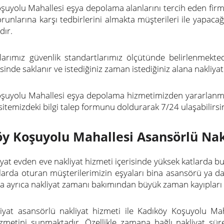
şuyolu Mahallesi eşya depolama alanlarını tercih eden firm
orunlarına karşı tedbirlerini almakta müşterileri ile yapaca
dır.
arımız güvenlik standartlarımız ölçütünde belirlenmekt
sinde saklanır ve istediğiniz zaman istediğiniz alana nakliyat i
şuyolu Mahallesi eşya depolama hizmetimizden yararlanm
itemizdeki bilgi talep formunu doldurarak 7/24 ulaşabilirsin
y Koşuyolu Mahallesi Asansörlü Nak
iyat evden eve nakliyat hizmeti içerisinde yüksek katlarda bu
larda oturan müşterilerimizin eşyaları bina asansörü ya d
 ayrıca nakliyat zamanı bakımından büyük zaman kayıpları
iyat asansörlü nakliyat hizmeti ile Kadıköy Koşuyolu Mah
izmetini sunmaktadır. Özellikle zamana bağlı nakliyat sü