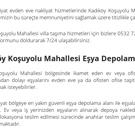
iyat evden eve nakliyat hizmetlerinde Kadıköy Koşuyolu Ma
mizin bu süreçte memnuniyetini sağlamak üzere titizlikle çal
şuyolu Mahallesi villa taşıma hizmetleri için bizlere 0532
 formunu doldurarak 7/24 ulaşabilirsiniz.
y Koşuyolu Mahallesi Eşya Depola
oşuyolu Mahallesi bölgesinde ikamet eden ev veya ofis
dan dolayı eşyalarını evden eve ya da ofisten ofise taş
k isteyebilirler.
iyat bölgeye en yakın güvenli eşya depolama alanı ile eşyalar
r. Ev veya iş yerinizden eşyaların alınarak depoya nakl
z lokasyona teslim edilmesi sürecinde anahtar teslim çalış
maktadır.