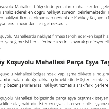
şuyolu Mahallesi bölgesinde yer alan mahallelerden gelen
ını analiz ederek en doğru nakliyat sürecini belirlemektedir.
len nakliyat firması olmamızın nedeni de Kadıköy Koşuyolu M
ı yönlendirmesinden ileri gelmektedir.
şuyolu Mahallesi’da nakliyat firması tercih ederken keşif hiz
eri yaptığımız işi her seferinde üzerine koyarak profesyonel
.
y Koşuyolu Mahallesi Parça Eşya T
şuyolu Mahallesi bölgesindeki yapılaşma dikkate alındığın
yapılanmaları olduğu dikkat çekmektedir. Müşterilerimiz evl
 içi bazen şehirlerarası nakliyat hizmeti alarak farklı yerlere
şuyolu Mahallesi bölgesinde parça eşya taşıtmak isteyen 
şekilde ulaşmaktadır. İster ev eşyası isterseniz ofis eşyanız