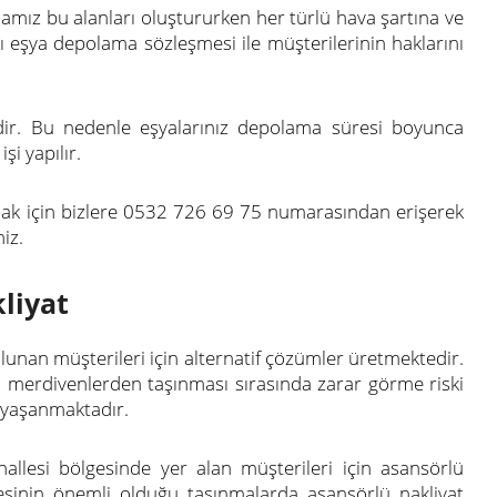
amız bu alanları oluştururken her türlü hava şartına ve
ğı eşya depolama sözleşmesi ile müşterilerinin haklarını
edir. Bu nedenle eşyalarınız depolama süresi boyunca
şi yapılır.
ak için bizlere 0532 726 69 75 numarasından erişerek
iz.
liyat
lunan müşterileri için alternatif çözümler üretmektedir.
a merdivenlerden taşınması sırasında zarar görme riski
 yaşanmaktadır.
allesi bölgesinde yer alan müşterileri için asansörlü
resinin önemli olduğu taşınmalarda asansörlü nakliyat