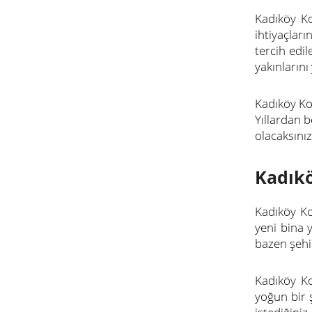
Kadıköy Ko
ihtiyaçlar
tercih edi
yakınların
Kadıköy Ko
Yıllardan b
olacaksınız
Kadıkö
Kadıköy Ko
yeni bina 
bazen şehir
Kadıköy Ko
yoğun bir 