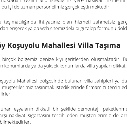
z noktadan teslim alıp istediğiniz yere nakliyat hizmetin
a bu işi de uzman personelimiz gerçekleştirmektedir.
 taşımacılığında ihtiyacınız olan hizmeti zahmetsiz ger
an erişerek ya da web sitemizdeki bilgi talep formunu doldu
y Koşuyolu Mahallesi Villa Taşıma
a birçok bölgemiz denize kıyı şeritlerden oluşmaktadır.
ın konumlarda ya da yüksek konumlarda villa yapıları dikkat
şuyolu Mahallesi bölgesinde bulunan villa sahipleri ya da 
 müşterilerimiz taşınmak istediklerinde firmamızı tercih ede
irler.
ulunan eşyaların dikkatli bir şekilde demontajı, paketlen
arşı nakliyat sigortasını tercih eden müşterilerimiz de ör
bilmektedirler.