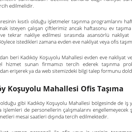
cih edilmelidir.
üresinin kısıtlı olduğu işletmeler taşınma programlarını ha
mak isteyen çalışan çiftlerimiz ancak haftasonu ev taşıma i
 ve tekrar nakliye edilmesi sırasında asansörlü nakliya
Böylece istedikleri zamana evden eve nakliyat veya ofis taşım
rdan beri Kadıköy Koşuyolu Mahallesi evden eve nakliyat v
el hizmet sunan firmamızı tercih ederek taşınma prob
an erişerek ya da web sitemizdeki bilgi talep formunu doldu
y Koşuyolu Mahallesi Ofis Taşıma
 olduğu gibi Kadıköy Koşuyolu Mahallesi bölgesinde de iş y
a işlemleri de personellerin çalışmalarını engellemeyecek
etleri mesai saatleri dışında tercih edilmektedir.