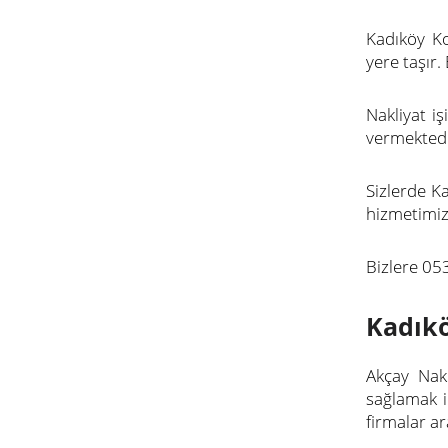
Kadıköy Ko
yere taşır
Nakliyat i
vermektedi
Sizlerde K
hizmetimizi
Bizlere 05
Kadıkö
Akçay Nakl
sağlamak i
firmalar a